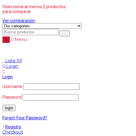
Selecciona al menos 2 productos
para comparar
Ver comparación
Menu
Menu
≡
Lista
(0)
Login
Login
Username
Password
Forgot Your Password?
/
Registro
Checkout