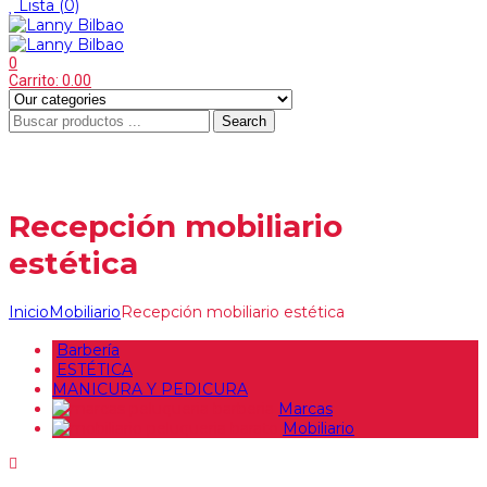
Lista
(0)
0
Carrito:
0.00
Search
Menu
≡
Recepción mobiliario
estética
Inicio
Mobiliario
Recepción mobiliario estética
Barbería
ESTÉTICA
MANICURA Y PEDICURA
Marcas
Mobiliario