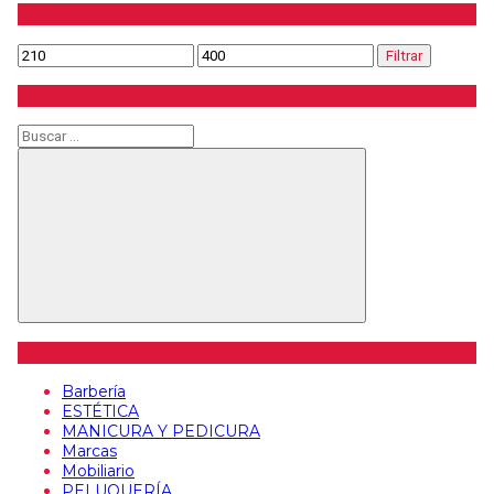
Precio
Precio
Precio
Filtrar
mínimo
máximo
Buscar producto
Buscar
Buscar
Categorías de artículos
Barbería
ESTÉTICA
MANICURA Y PEDICURA
Marcas
Mobiliario
PELUQUERÍA