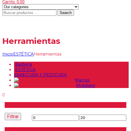
Carrito:
0.00
Search
Menu
≡
Herramientas
Inicio
ESTÉTICA
Herramientas
Barbería
ESTÉTICA
MANICURA Y PEDICURA
Marcas
Mobiliario
Precio
Filtrar
Precio
Precio
mínimo
máximo
Buscar producto