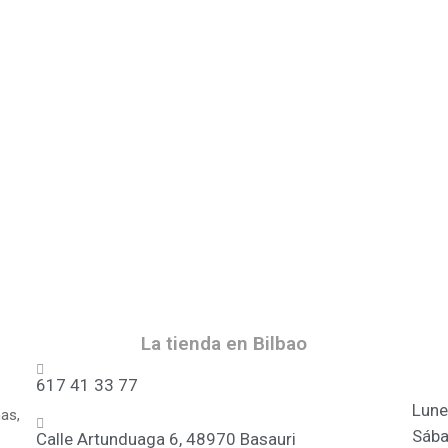
La tienda en Bilbao
617 41 33 77
Lune
as,
Sába
Calle Artunduaga 6, 48970 Basauri