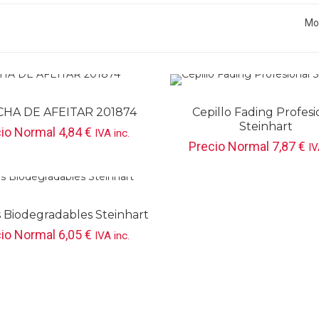
Mos
HA DE AFEITAR 201874
Cepillo Fading Profesi
Steinhart
cio Normal
4,84
€
IVA inc.
Precio Normal
7,87
€
IV
s Biodegradables Steinhart
cio Normal
6,05
€
IVA inc.