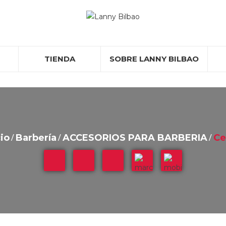
TIENDA
SOBRE LANNY BILBAO
PELUQUERÍA
ESTÉTICA
MANICURA Y PEDICURA
Barbería
Mobiliario
cio
Barbería
ACCESORIOS PARA BARBERIA
Ce