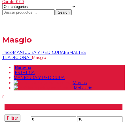
Carrito:
0.00
Search
Menu
≡
Masglo
Inicio
MANICURA Y PEDICURA
ESMALTES
TRADICIONAL
Masglo
Barbería
ESTÉTICA
MANICURA Y PEDICURA
Marcas
Mobiliario
Precio
Filtrar
Precio
Precio