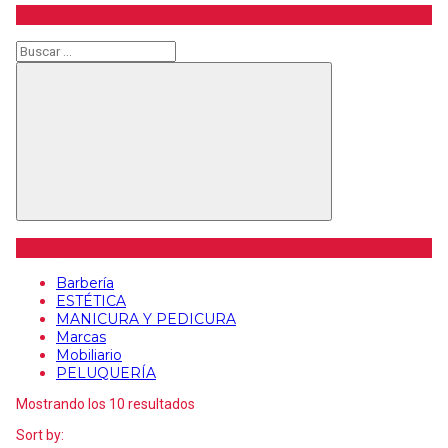
mínimo
máximo
Buscar producto
Buscar
Buscar
Categorías de artículos
Barbería
ESTÉTICA
MANICURA Y PEDICURA
Marcas
Mobiliario
PELUQUERÍA
Mostrando los 10 resultados
Sort by: