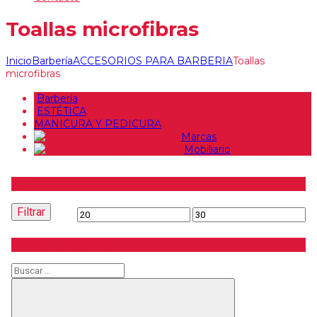
Toallas microfibras
Inicio
Barbería
ACCESORIOS PARA BARBERIA
Toallas
microfibras
Barbería
ESTÉTICA
MANICURA Y PEDICURA
Marcas
Mobiliario
Precio
Filtrar
Precio
Precio
mínimo
máximo
Buscar producto
Buscar
Buscar