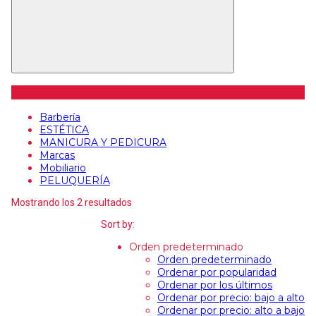
Categorías de artículos
Barbería
ESTÉTICA
MANICURA Y PEDICURA
Marcas
Mobiliario
PELUQUERÍA
Mostrando los 2 resultados
Sort by:
Orden predeterminado
Orden predeterminado
Ordenar por popularidad
Ordenar por los últimos
Ordenar por precio: bajo a alto
Ordenar por precio: alto a bajo