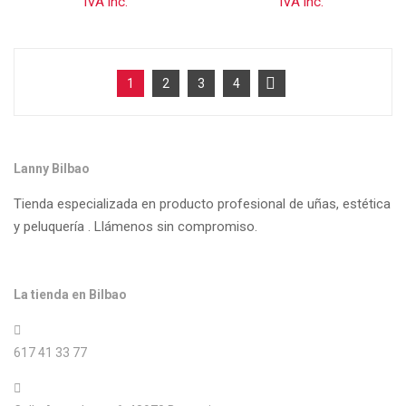
IVA inc.
IVA inc.
1
2
3
4
Lanny Bilbao
Tienda especializada en producto profesional de uñas, estética
y peluquería . Llámenos sin compromiso.
La tienda en Bilbao
617 41 33 77