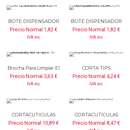
BOTE DISPENSADOR
BOTE DISPENSADOR
D8 Cuadrado Blanco
D8 Cuadrado Rosa
Precio Normal
1,82
€
Precio Normal
1,82
€
609009
IVA inc.
IVA inc.
Brocha Para Limpiar El
CORTA TIPS
Polvo De Las Uñas
METALICO MEIDISI
Precio Normal
3,63
€
Precio Normal
4,24
€
605026
789891
IVA inc.
IVA inc.
CORTACUTICULAS
CORTACUTÍCULAS
D07-14
D501 910177
Precio Normal
10,89
€
Precio Normal
8,47
€