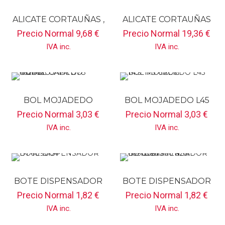
ALICATE CORTAUÑAS ,
ALICATE CORTAUÑAS
MANGO SILICONA
DE ACERO
Precio Normal
9,68
€
Precio Normal
19,36
€
NEGRO 302043
INOXIDABLE 673811
IVA inc.
IVA inc.
BOL MOJADEDO
BOL MOJADEDO L45
DOBLE CAPA G78
14.9*11.3*6.2CM
Precio Normal
3,03
€
Precio Normal
3,03
€
452462
IVA inc.
IVA inc.
BOTE DISPENSADOR
BOTE DISPENSADOR
D1 609004
D8 Cuadrado Azul
Precio Normal
1,82
€
Precio Normal
1,82
€
609009
IVA inc.
IVA inc.