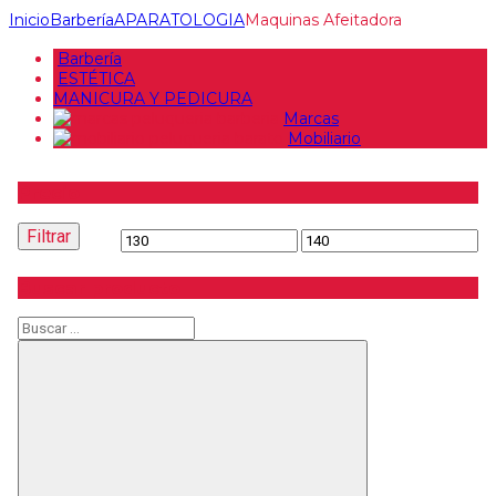
Inicio
Barbería
APARATOLOGIA
Maquinas Afeitadora
Barbería
ESTÉTICA
MANICURA Y PEDICURA
Marcas
Mobiliario
Precio
Filtrar
Precio
Precio
mínimo
máximo
Buscar producto
Buscar
Buscar