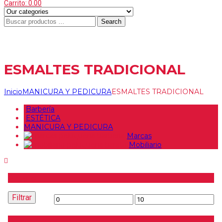
Carrito:
0.00
Search
Menu
≡
ESMALTES TRADICIONAL
Inicio
MANICURA Y PEDICURA
ESMALTES TRADICIONAL
Barbería
ESTÉTICA
MANICURA Y PEDICURA
Marcas
Mobiliario
Precio
Filtrar
Precio
Precio
mínimo
máximo
Buscar producto