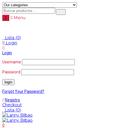
Menu
Menu
≡
Lista
(0)
Login
Login
Username
Password
Forgot Your Password?
/
Registro
Checkout
Lista
(0)
0