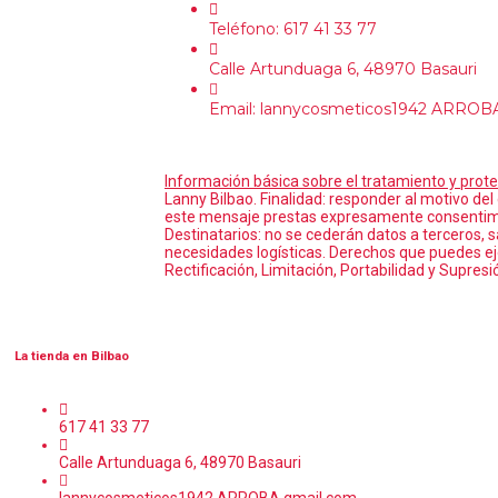
Teléfono: 617 41 33 77
Calle Artunduaga 6, 48970 Basauri
Email: lannycosmeticos1942 ARROB
Información básica sobre el tratamiento y prote
Lanny Bilbao. Finalidad: responder al motivo del
este mensaje prestas expresamente consentimie
Destinatarios: no se cederán datos a terceros, s
necesidades logísticas. Derechos que puedes e
Rectificación, Limitación, Portabilidad y Supresi
La tienda en Bilbao
617 41 33 77
Calle Artunduaga 6, 48970 Basauri
lannycosmeticos1942 ARROBA gmail.com