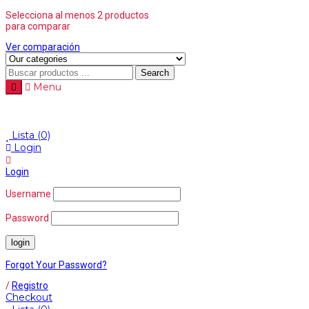
Selecciona al menos 2 productos
para comparar
Ver comparación
Search
Menu
Lista
(0)
Login
Login
Username
Password
Forgot Your Password?
/
Registro
Checkout