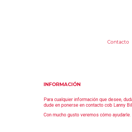
Inicio
Tienda
Sobre Lanny Bilbao
Contacto
Mobiliario
Barbería
MANICURA Y PEDICURA
ESTÉTICA
PELUQUERÍA
INFORMACIÓN
Para cualquier información que desee, dud
dude en ponerse en contacto cob Lanny Bil
Con mucho gusto veremos cómo ayudarle.