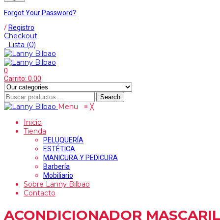
Forgot Your Password?
/
Registro
Checkout
Lista
(0)
0
Carrito:
0.00
Search
Menu
≡
╳
Inicio
Tienda
PELUQUERÍA
ESTÉTICA
MANICURA Y PEDICURA
Barbería
Mobiliario
Sobre Lanny Bilbao
Contacto
ACONDICIONADOR MASCARI