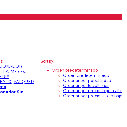
s:
Sort by:
CIONADOR
Orden predeterminado
ILLA
,
Marcas
,
Orden predeterminado
ERÍA
,
Ordenar por popularidad
IENTO
,
VALQUER
Ordenar por los últimos
amo
Ordenar por precio: bajo a alto
onador Sin
Ordenar por precio: alto a bajo