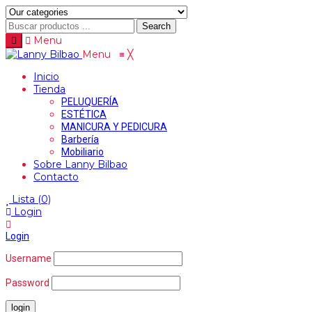
Search
Menu
Menu
≡
╳
Inicio
Tienda
PELUQUERÍA
ESTÉTICA
MANICURA Y PEDICURA
Barbería
Mobiliario
Sobre Lanny Bilbao
Contacto
Lista
(0)
Login
Login
Username
Password