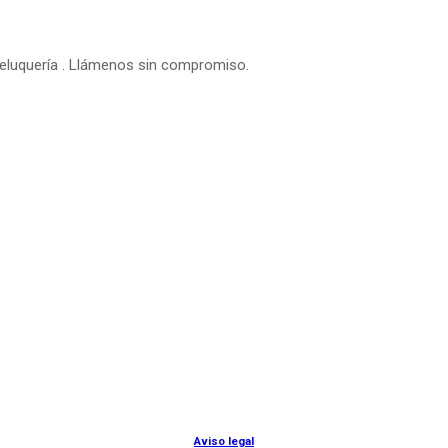
peluquería . Llámenos sin compromiso.
© Lanny Bilbao
Aviso legal