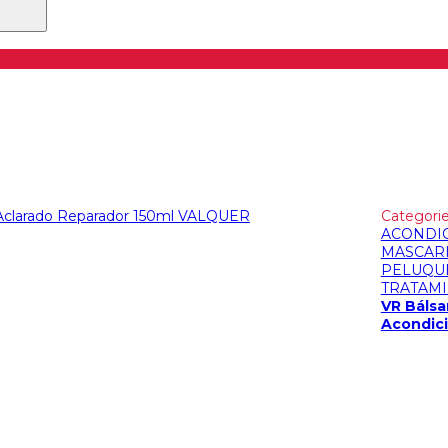
Categorie
ACONDI
MASCAR
PELUQU
TRATAM
VR Báls
Acondici