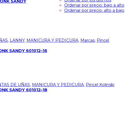
Ordenar por los últimos
HONK SANDY
Ordenar por precio: bajo a alto
Ordenar por precio: alto a bajo
ÑAS
,
LANNY
,
MANICURA Y PEDICURA
,
Marcas
,
Pincel
ONK SANDY 601012–16
TAS DE UÑAS
,
MANICURA Y PEDICURA
,
Pincel Kolinski
ONK SANDY 601012–18