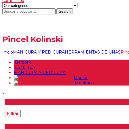
Carrito:
0.00
Search
Pincel Kolinski
Inicio
MANICURA Y PEDICURA
HERRAMIENTAS DE UÑAS
Pinc
Barbería
ESTÉTICA
MANICURA Y PEDICURA
Marcas
Mobiliario
Precio
Filtrar
Buscar producto