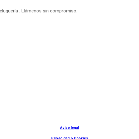
peluquería . Llámenos sin compromiso.
© Lanny Bilbao
Aviso legal
Privacidad & Cookies