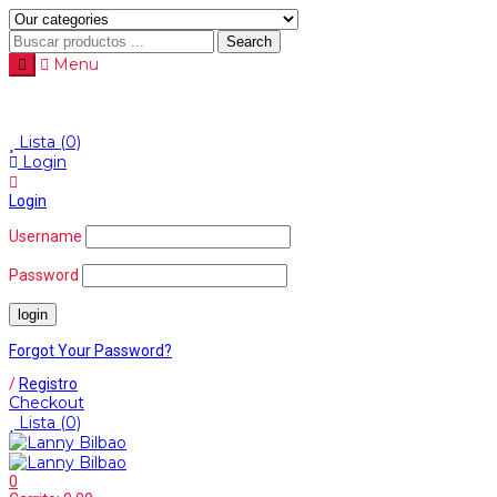
Search
Menu
Lista
(0)
Login
Login
Username
Password
Forgot Your Password?
/
Registro
Checkout
Lista
(0)
0