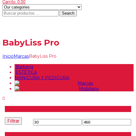
Carrito:
0.00
Search
Menu
≡
BabyLiss Pro
Inicio
Marcas
BabyLiss Pro
Barbería
ESTÉTICA
MANICURA Y PEDICURA
Marcas
Mobiliario
Precio
Filtrar
Precio
Precio
mínimo
máximo
Buscar producto