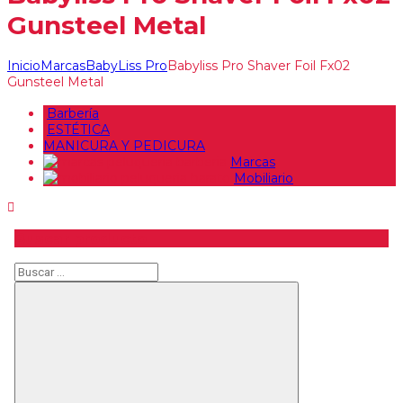
Gunsteel Metal
Inicio
Marcas
BabyLiss Pro
Babyliss Pro Shaver Foil Fx02
Gunsteel Metal
Barbería
ESTÉTICA
MANICURA Y PEDICURA
Marcas
Mobiliario
Buscar producto
Buscar
Buscar