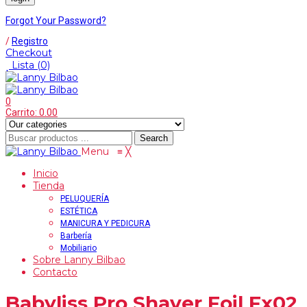
Forgot Your Password?
/
Registro
Checkout
Lista
(0)
0
Carrito:
0.00
Search
Menu
≡
╳
Inicio
Tienda
PELUQUERÍA
ESTÉTICA
MANICURA Y PEDICURA
Barbería
Mobiliario
Sobre Lanny Bilbao
Contacto
Babyliss Pro Shaver Foil Fx02