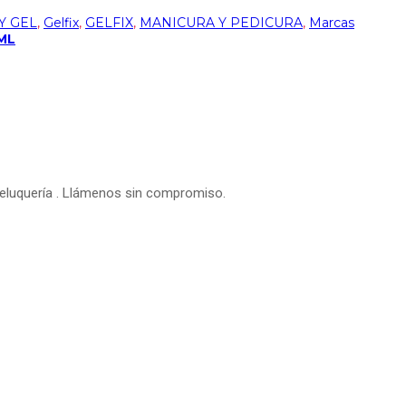
Y GEL
,
Gelfix
,
GELFIX
,
MANICURA Y PEDICURA
,
Marcas
ML
peluquería . Llámenos sin compromiso.