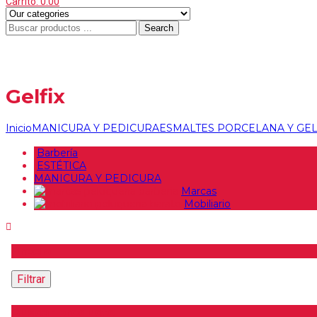
Carrito:
0.00
Search
Gelfix
Inicio
MANICURA Y PEDICURA
ESMALTES PORCELANA Y GE
Barbería
ESTÉTICA
MANICURA Y PEDICURA
Marcas
Mobiliario
Precio
Filtrar
Buscar producto