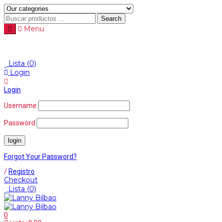
Search
Menu
Lista
(0)
Login
Login
Username
Password
Forgot Your Password?
/
Registro
Checkout
Lista
(0)
0