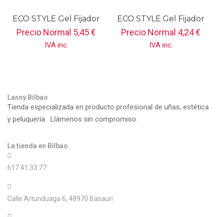
ECO STYLE Gel Fijador
ECO STYLE Gel Fijador
Con Aceite De Coco
Krystal 236ML
Precio Normal
5,45
€
Precio Normal
4,24
€
236ml
IVA inc.
IVA inc.
Lanny Bilbao
Tienda especializada en producto profesional de uñas, estética
y peluquería . Llámenos sin compromiso.
La tienda en Bilbao
617 41 33 77
Calle Artunduaga 6, 48970 Basauri