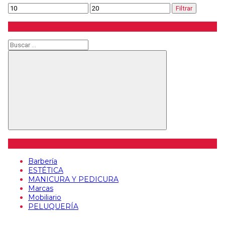
Precio
Precio
Filtrar
mínimo
máximo
Buscar producto
Buscar
Buscar
Categorías de artículos
Barbería
ESTÉTICA
MANICURA Y PEDICURA
Marcas
Mobiliario
PELUQUERÍA