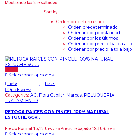
Mostrando los 2 resultados
Sort by:
Orden predeterminado
Orden predeterminado
Ordenar por popularidad
Ordenar por los últimos
Ordenar por precio: bajo a alto
Ordenar por precio: alto a bajo
Oferta
Seleccionar opciones
Lista
Lista
Quick view
Categories:
AG
,
Fibra Capilar
,
Marcas
,
PELUQUERÍA
,
TRATAMIENTO
RETOCA RAICES CON PINCEL 100% NATURAL
ESTUCHE 6GR .
Precio Normal
15,13
€
Precio rebajado
12,10
€
IVA inc.
IVA inc.
Seleccionar opciones