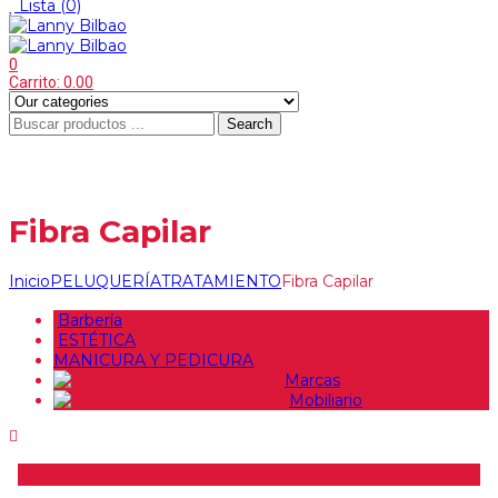
Lista
(0)
0
Carrito:
0.00
Search
Menu
≡
Fibra Capilar
Inicio
PELUQUERÍA
TRATAMIENTO
Fibra Capilar
Barbería
ESTÉTICA
MANICURA Y PEDICURA
Marcas
Mobiliario
Precio