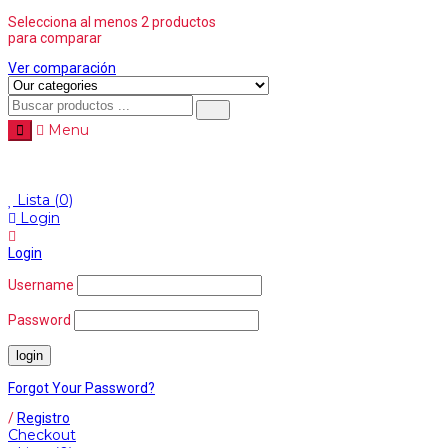
Selecciona al menos 2 productos
para comparar
Ver comparación
Menu
Menu
≡
Lista
(0)
Login
Login
Username
Password
Forgot Your Password?
/
Registro
Checkout