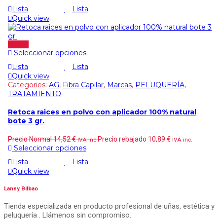
Lista
Lista
Quick view
Oferta
Seleccionar opciones
Lista
Lista
Quick view
Categories:
AG
,
Fibra Capilar
,
Marcas
,
PELUQUERÍA
,
TRATAMIENTO
Retoca raices en polvo con aplicador 100% natural
bote 3 gr.
Precio Normal
14,52
€
Precio rebajado
10,89
€
IVA inc.
IVA inc.
Seleccionar opciones
Lista
Lista
Quick view
Lanny Bilbao
Tienda especializada en producto profesional de uñas, estética y
peluquería . Llámenos sin compromiso.