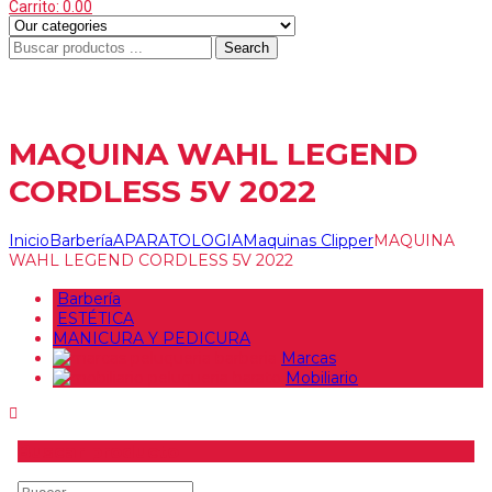
Carrito:
0.00
Search
Menu
≡
MAQUINA WAHL LEGEND
CORDLESS 5V 2022
Inicio
Barbería
APARATOLOGIA
Maquinas Clipper
MAQUINA
WAHL LEGEND CORDLESS 5V 2022
Barbería
ESTÉTICA
MANICURA Y PEDICURA
Marcas
Mobiliario
Buscar producto
Buscar