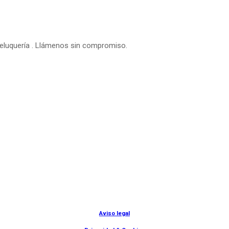
peluquería . Llámenos sin compromiso.
© Lanny Bilbao
Aviso legal