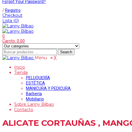
Forgot Your Password?
/
Registro
Checkout
Lista
(0)
0
Carrito:
0.00
Search
Menu
≡
╳
Inicio
Tienda
PELUQUERÍA
ESTÉTICA
MANICURA Y PEDICURA
Barbería
Mobiliario
Sobre Lanny Bilbao
Contacto
ALICATE CORTAUÑAS , MANG