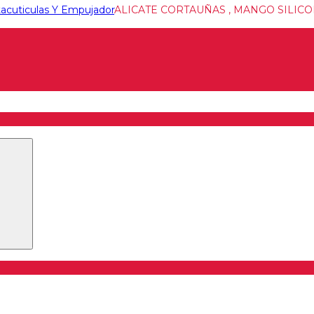
tacuticulas Y Empujador
ALICATE CORTAUÑAS , MANGO SILIC
Buscar