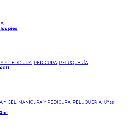
RA
los pies
A Y PEDICURA
,
PEDICURA
,
PELUQUERÍA
04011
A Y GEL
,
MANICURA Y PEDICURA
,
PELUQUERÍA
,
Uñas
0ml