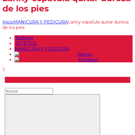
de los pies
Inicio
MANICURA Y PEDICURA
Lanny espatula quitar dureza
de los pies
Barbería
ESTÉTICA
MANICURA Y PEDICURA
Marcas
Mobiliario
Buscar producto
Buscar
Buscar