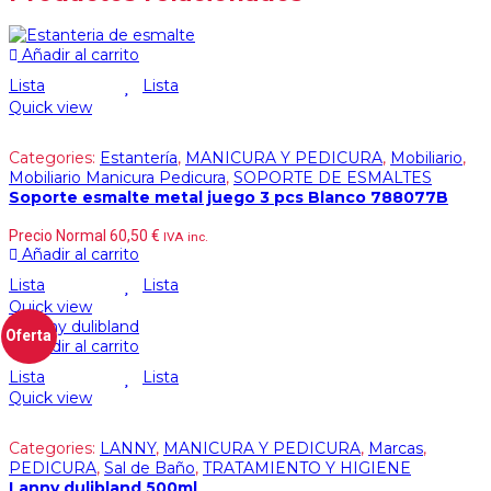
Añadir al carrito
Lista
Lista
Quick view
Categories:
Estantería
,
MANICURA Y PEDICURA
,
Mobiliario
,
Mobiliario Manicura Pedicura
,
SOPORTE DE ESMALTES
Soporte esmalte metal juego 3 pcs Blanco 788077B
Precio Normal
60,50
€
IVA inc.
Añadir al carrito
Lista
Lista
Quick view
Oferta
Añadir al carrito
Lista
Lista
Quick view
Categories:
LANNY
,
MANICURA Y PEDICURA
,
Marcas
,
PEDICURA
,
Sal de Baño
,
TRATAMIENTO Y HIGIENE
Lanny dulibland 500ml