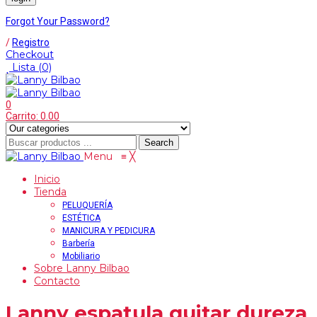
Forgot Your Password?
/
Registro
Checkout
Lista
(0)
0
Carrito:
0.00
Search
Menu
≡
╳
Inicio
Tienda
PELUQUERÍA
ESTÉTICA
MANICURA Y PEDICURA
Barbería
Mobiliario
Sobre Lanny Bilbao
Contacto
Lanny espatula quitar dureza