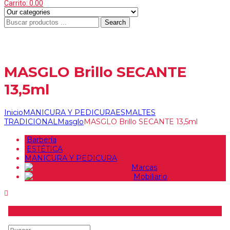
Carrito:
0.00
Search
Menu
≡
MASGLO Brillo SECANTE
13,5ml
Inicio
MANICURA Y PEDICURA
ESMALTES
TRADICIONAL
Masglo
MASGLO Brillo SECANTE 13,5ml
Barbería
ESTÉTICA
MANICURA Y PEDICURA
Marcas
Mobiliario
Buscar producto
Buscar