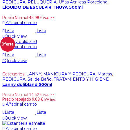
PEDICURA
,
PELUQUERÍA
,
Uñas Acrilicas Porcelana
LÍQUIDO DE ESCULPIR THUYA 500ml
Precio Normal
45,98
€
IVA inc.
Añadir al carrito
Lista
Lista
Quick view
Oferta
Añadir al carrito
Lista
Lista
Quick view
Categories:
LANNY
,
MANICURA Y PEDICURA
,
Marcas
,
PEDICURA
,
Sal de Baño
,
TRATAMIENTO Y HIGIENE
Lanny dulibland 500ml
Precio Normal
14,52
€
IVA inc.
Precio rebajado
9,08
€
IVA inc.
Añadir al carrito
Lista
Lista
Quick view
Añadir al carrito