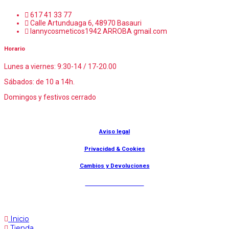
617 41 33 77
Calle Artunduaga 6, 48970 Basauri
lannycosmeticos1942 ARROBA gmail.com
Horario
Lunes a viernes: 9:30-14 / 17-20.00
Sábados: de 10 a 14h.
Domingos y festivos cerrado
© Lanny Bilbao
Aviso legal
Privacidad & Cookies
Cambios y Devoluciones
Web: OD Multimedia
Inicio
Tienda