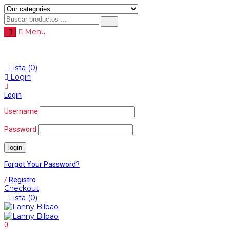
Menu
Menu
≡
Lista
(0)
Login
Login
Username
Password
Forgot Your Password?
/
Registro
Checkout
Lista
(0)
0