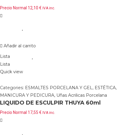
LANNY 1000GR 411288
Precio Normal
12,10
€
IVA inc.
Añadir al carrito
Lista
Lista
Quick view
Categories:
ESMALTES PORCELANA Y GEL
,
ESTÉTICA
,
MANICURA Y PEDICURA
,
Uñas Acrilicas Porcelana
LIQUIDO DE ESCULPIR THUYA 60ml
Precio Normal
17,55
€
IVA inc.