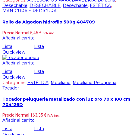
Categories:
ACCESORIOS PARA BARBERIA
,
Barbería
,
Desechable
,
DESECHABLE
,
Desechable
,
ESTÉTICA
,
MANICURA Y PEDICURA
Rollo de Algodon hidrofilo 500g 404709
Precio Normal
5,45
€
IVA inc.
Añadir al carrito
Lista
Lista
Quick view
Añadir al carrito
Lista
Lista
Quick view
Categories:
ESTÉTICA
,
Mobiliario
,
Mobiliario Peluquería
,
Tocador
Tocador peluqueria metalizado con luz oro 70 x 100 cm .
704126D
Precio Normal
163,35
€
IVA inc.
Añadir al carrito
Lista
Lista
Quick view