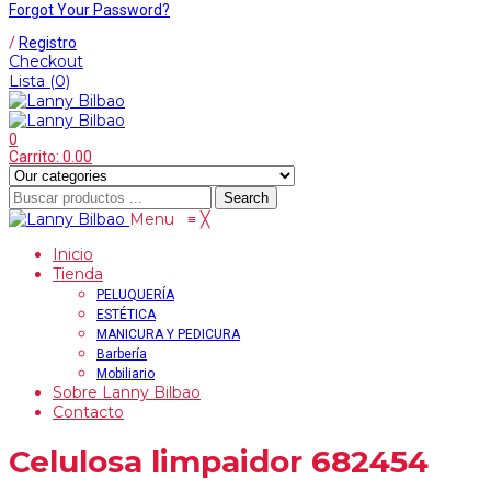
Forgot Your Password?
/
Registro
Checkout
Lista
(0)
0
Carrito:
0.00
Search
Menu
≡
╳
Inicio
Tienda
PELUQUERÍA
ESTÉTICA
MANICURA Y PEDICURA
Barbería
Mobiliario
Sobre Lanny Bilbao
Contacto
Celulosa limpaidor 682454