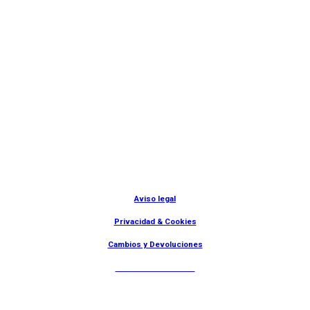
© Lanny Bilbao
Aviso legal
Privacidad & Cookies
Cambios y Devoluciones
Web: OD Multimedia