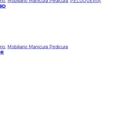
rio
,
Mobiliario Manicura Pedicura
,
PELUQUERÍA
08D
rio
,
Mobiliario Manicura Pedicura
0R