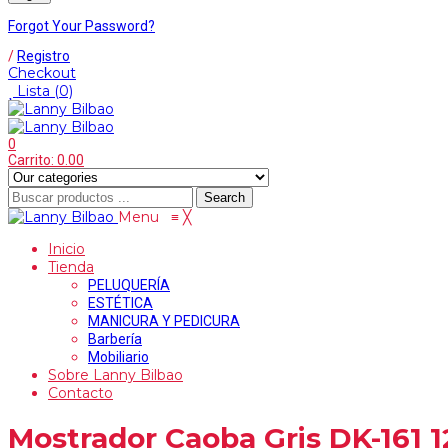
Forgot Your Password?
/
Registro
Checkout
Lista
(0)
0
Carrito:
0.00
Search
Menu
≡
╳
Inicio
Tienda
PELUQUERÍA
ESTÉTICA
MANICURA Y PEDICURA
Barbería
Mobiliario
Sobre Lanny Bilbao
Contacto
Mostrador Caoba Gris DK-161