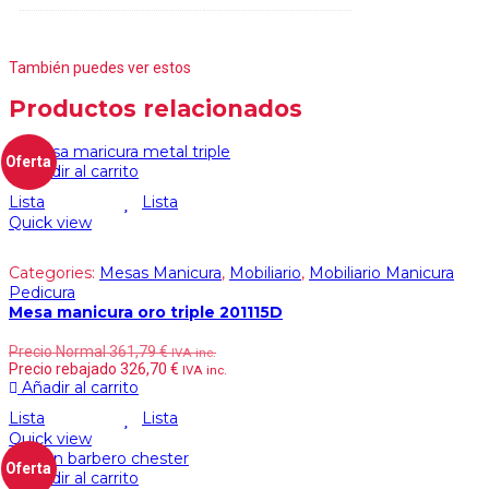
También puedes ver estos
Productos relacionados
Oferta
Añadir al carrito
Lista
Lista
Quick view
Categories:
Mesas Manicura
,
Mobiliario
,
Mobiliario Manicura
Pedicura
Mesa manicura oro triple 201115D
Precio Normal
361,79
€
IVA inc.
Precio rebajado
326,70
€
IVA inc.
Añadir al carrito
Lista
Lista
Quick view
Oferta
Añadir al carrito