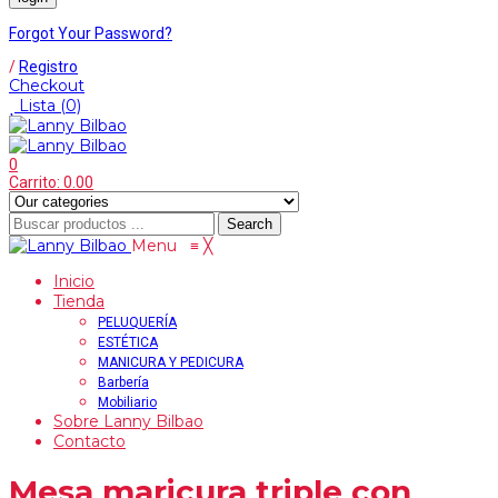
Forgot Your Password?
/
Registro
Checkout
Lista
(0)
0
Carrito:
0.00
Search
Menu
≡
╳
Inicio
Tienda
PELUQUERÍA
ESTÉTICA
MANICURA Y PEDICURA
Barbería
Mobiliario
Sobre Lanny Bilbao
Contacto
Mesa maricura triple con