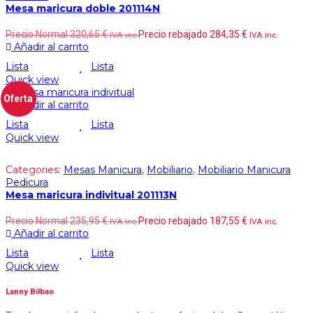
Mesa maricura doble 201114N
Precio Normal
320,65
€
Precio rebajado
284,35
€
IVA inc.
IVA inc.
Añadir al carrito
Lista
Lista
Quick view
Oferta
Añadir al carrito
Lista
Lista
Quick view
Categories:
Mesas Manicura
,
Mobiliario
,
Mobiliario Manicura
Pedicura
Mesa maricura indivitual 201113N
Precio Normal
235,95
€
Precio rebajado
187,55
€
IVA inc.
IVA inc.
Añadir al carrito
Lista
Lista
Quick view
Lanny Bilbao