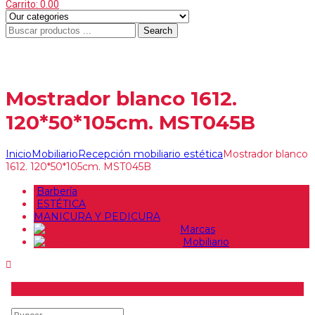
Carrito:
0.00
Search
Menu
≡
Mostrador blanco 1612.
120*50*105cm. MST045B
Inicio
Mobiliario
Recepción mobiliario estética
Mostrador blanco
1612. 120*50*105cm. MST045B
Barbería
ESTÉTICA
MANICURA Y PEDICURA
Marcas
Mobiliario
Buscar producto
Buscar