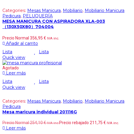
Categories:
Mesas Manicura
,
Mobiliario
,
Mobiliario Manicura
Pedicura
,
PELUQUERÍA
MESA MANICURA CON ASPIRADORA XLA-003
（130X50X80）704004
Precio Normal
356,95
€
IVA inc.
Añadir al carrito
Lista
Lista
Quick view
Agotado
Leer más
Lista
Lista
Quick view
Categories:
Mesas Manicura
,
Mobiliario
,
Mobiliario Manicura
Pedicura
Mesa maricura individual 201116G
Precio Normal
254,10
€
Precio rebajado
211,75
€
IVA inc.
IVA inc.
Leer más