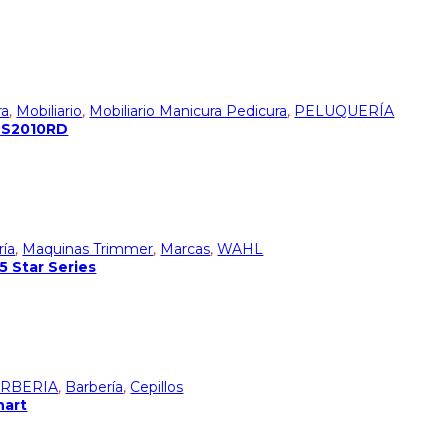
ra
,
Mobiliario
,
Mobiliario Manicura Pedicura
,
PELUQUERÍA
 MS2010RD
ría
,
Maquinas Trimmer
,
Marcas
,
WAHL
5 Star Series
ARBERIA
,
Barbería
,
Cepillos
hart