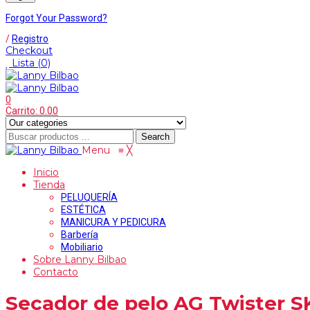
Forgot Your Password?
/
Registro
Checkout
Lista
(0)
0
Carrito:
0.00
Search
Menu
≡
╳
Inicio
Tienda
PELUQUERÍA
ESTÉTICA
MANICURA Y PEDICURA
Barbería
Mobiliario
Sobre Lanny Bilbao
Contacto
Secador de pelo AG Twister