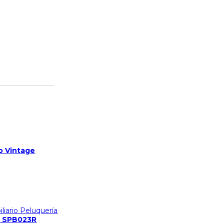
ro Vintage
liario Peluquería
ri SPB023R