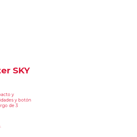
ter SKY
pacto y
idades y botón
argo de 3
.