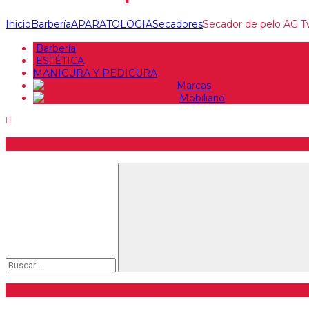
Inicio
Barbería
APARATOLOGIA
Secadores
Secador de pelo AG 
Barbería
ESTÉTICA
MANICURA Y PEDICURA
Marcas
Mobiliario
Buscar producto
Buscar
Categorías de artículos