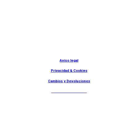
© Lanny Bilbao
Aviso legal
Privacidad & Cookies
Cambios y Devoluciones
Web: OD Multimedia