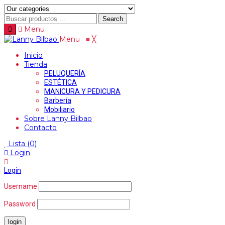
Search
Menu
Menu
≡
╳
Inicio
Tienda
PELUQUERÍA
ESTÉTICA
MANICURA Y PEDICURA
Barbería
Mobiliario
Sobre Lanny Bilbao
Contacto
Lista
(0)
Login
Login
Username
Password