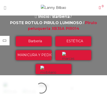
0
Inicio
Barbería
POSTE ROTULO PIRULO LUMINOSO
Pirulo
peluqueria XB35A PIR014
Barbería
ESTÉTICA
MANICURA Y PEDICURA
Marcas
Mobiliario