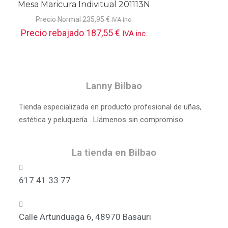
Mesa Maricura Indivitual 201113N
Precio Normal
235,95
€
IVA inc.
Precio rebajado
187,55
€
IVA inc.
Lanny Bilbao
Tienda especializada en producto profesional de uñas,
estética y peluquería . Llámenos sin compromiso.
La tienda en Bilbao
617 41 33 77
Calle Artunduaga 6, 48970 Basauri