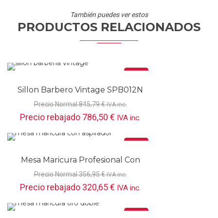
También puedes ver estos
PRODUCTOS RELACIONADOS
Oferta
Sillon Barbero Vintage SPB012N
Precio Normal
845,79
€
IVA inc.
Precio rebajado
786,50
€
IVA inc.
Oferta
Mesa Maricura Profesional Con
Aspirador 201106
Precio Normal
356,95
€
IVA inc.
Precio rebajado
320,65
€
IVA inc.
Oferta