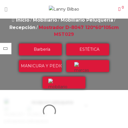
0
Inicio
Mobiliario
Mobiliario Peluquería
Recepción
Mostrador D-8047 120*60*105cm
MST029
Barbería
ESTÉTICA
MANICURA Y PEDICURA
Marcas
Mobiliario