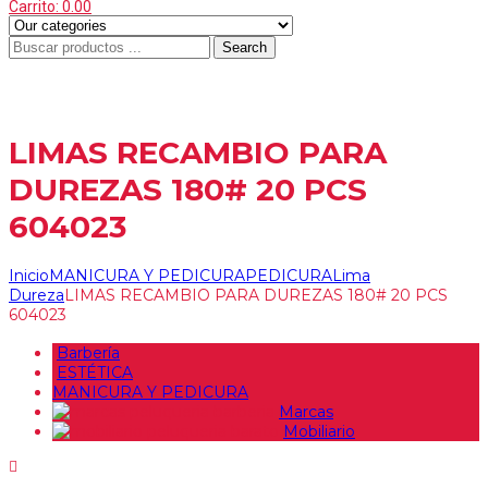
Carrito:
0.00
Search
Menu
≡
LIMAS RECAMBIO PARA
DUREZAS 180# 20 PCS
604023
Inicio
MANICURA Y PEDICURA
PEDICURA
Lima
Dureza
LIMAS RECAMBIO PARA DUREZAS 180# 20 PCS
604023
Barbería
ESTÉTICA
MANICURA Y PEDICURA
Marcas
Mobiliario