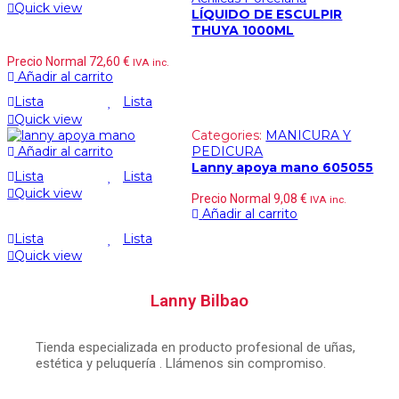
Quick view
LÍQUIDO DE ESCULPIR
THUYA 1000ML
Precio Normal
72,60
€
IVA inc.
Añadir al carrito
Lista
Lista
Quick view
Categories:
MANICURA Y
Añadir al carrito
PEDICURA
Lanny apoya mano 605055
Lista
Lista
Quick view
Precio Normal
9,08
€
IVA inc.
Añadir al carrito
Lista
Lista
Quick view
Lanny Bilbao
Tienda especializada en producto profesional de uñas,
estética y peluquería . Llámenos sin compromiso.