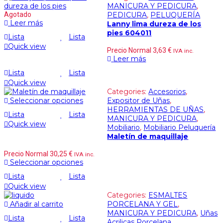
MANICURA Y PEDICURA
,
Agotado
PEDICURA
,
PELUQUERÍA
Leer más
Lanny lima dureza de los
pies 604011
Lista
Lista
Quick view
Precio Normal
3,63
€
IVA inc.
Leer más
Lista
Lista
Quick view
Categories:
Accesorios
,
Seleccionar opciones
Expositor de Uñas
,
HERRAMIENTAS DE UÑAS
,
Lista
Lista
MANICURA Y PEDICURA
,
Quick view
Mobiliario
,
Mobiliario Peluquería
Maletín de maquillaje
Precio Normal
30,25
€
IVA inc.
Seleccionar opciones
Lista
Lista
Quick view
Categories:
ESMALTES
Añadir al carrito
PORCELANA Y GEL
,
MANICURA Y PEDICURA
,
Uñas
Lista
Lista
Acrilicas Porcelana