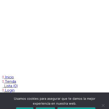
Privacidad & Cookies
Cambios y Devoluciones
Web: OD Multimedia
Inicio
Tienda
Lista
(0)
Login
Carrito de la compra
Usamos cookies para asegurar que te damos la mejor
Cerrar
experiencia en nuestra web.
No hay productos en el carrito.