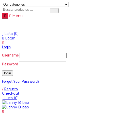
Menu
Menu
≡
Lista
(0)
Login
Login
Username
Password
Forgot Your Password?
/
Registro
Checkout
Lista
(0)
0