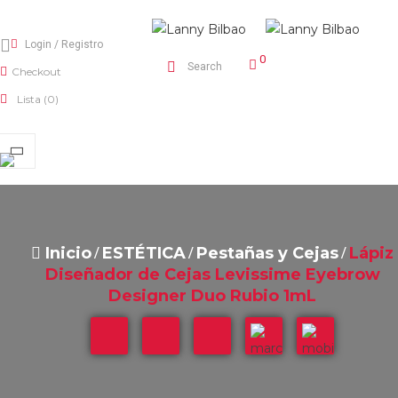
Login
/
Registro
0
Search
Checkout
Lista
(0)
Inicio
ESTÉTICA
Pestañas y Cejas
Lápiz
Diseñador de Cejas Levissime Eyebrow
Designer Duo Rubio 1mL