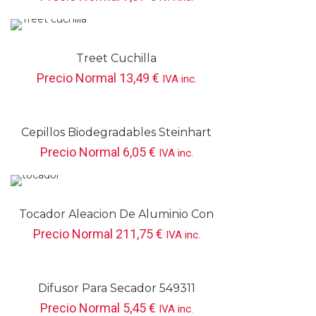
Treet Cuchilla
Precio Normal
13,49
€
IVA inc.
Cepillos Biodegradables Steinhart
Precio Normal
6,05
€
IVA inc.
Tocador Aleacion De Aluminio Con
Luz Dorado 70 X 170 Cm 704137D
Precio Normal
211,75
€
IVA inc.
Difusor Para Secador 549311
Precio Normal
5,45
€
IVA inc.