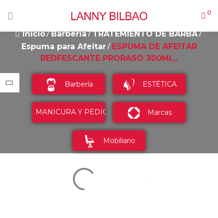
0
Inicio
Barbería
TRATEMIENTO DE BARBA
Espuma para Afeitar
ESPUMA DE AFEITAR
REDFESCANTE PRORASO 300ML,.
Barbería
ESTÉTICA
MANICURA Y PEDICURA
Marcas
Mobiliario