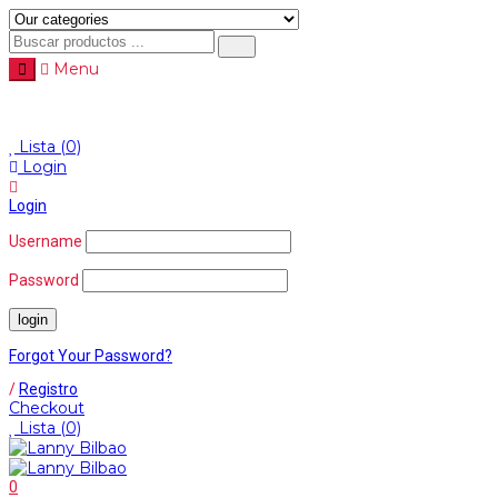
Menu
Menu
≡
Lista
(0)
Login
Login
Username
Password
Forgot Your Password?
/
Registro
Checkout
Lista
(0)
0