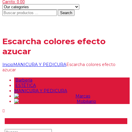
Carrito:
0.00
Search
Menu
≡
Escarcha colores efecto
azucar
Inicio
MANICURA Y PEDICURA
Escarcha colores efecto
azucar
Barbería
ESTÉTICA
MANICURA Y PEDICURA
Marcas
Mobiliario
Buscar producto
Buscar