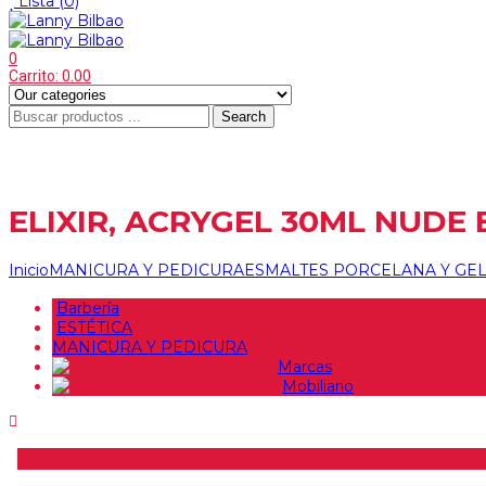
Lista
(0)
0
Carrito:
0.00
Search
ELIXIR, ACRYGEL 30ML NUD
Inicio
MANICURA Y PEDICURA
ESMALTES PORCELANA Y GE
Barbería
ESTÉTICA
MANICURA Y PEDICURA
Marcas
Mobiliario
Buscar producto