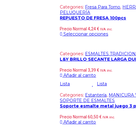
Categories:
Fresa Para Torno
,
HERR
PELUQUERÍA
REPUESTO DE FRESA 100pcs
Precio Normal
4,24
€
IVA inc.
Seleccionar opciones
Categories:
ESMALTES TRADICION
L&Y BRILLO SECANTE LARGA DU
Precio Normal
3,39
€
IVA inc.
Añadir al carrito
Lista
Lista
Categories:
Estantería
,
MANICURA 
SOPORTE DE ESMALTES
Soporte esmalte metal juego 3
Precio Normal
60,50
€
IVA inc.
Añadir al carrito