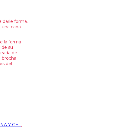
 darle forma.
ca una capa
e la forma
e de su
eseada de
a brocha
es del
NA Y GEL
,