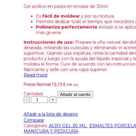
Gel acrílico en pasta en envase de 30ml.
Es
fácil de moldear
y por su textura.
Permite dedicar todo el tiempo que necesites a
Polimeriza perfectamente
incluso si se apli
más gruesa.
Instrucciones de uso:
Prepara la uña natural dándol
deseada, retirando las cutículas y eliminando el aceit
superficie. Usando una espátula, retira la cantidad d
producto y luego con la ayuda del líquido especial y l
moldea la forma. Cure de acuerdo con las instruccion
fabricante y selle con una capa superior.
Read more
Precio Normal
15,13
€
IVA inc.
Cantidad:
Añadir al carrito
Añadir a la lista de deseos
Comparar
Categories:
ACRY GEL 30 ML.
,
ESMALTES PORCELA
MANICURA Y PEDICURA