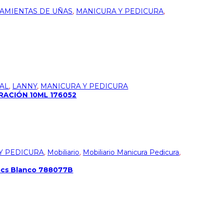
AMIENTAS DE UÑAS
,
MANICURA Y PEDICURA
,
AL
,
LANNY
,
MANICURA Y PEDICURA
RACIÓN 10ML 176052
Y PEDICURA
,
Mobiliario
,
Mobiliario Manicura Pedicura
,
 pcs Blanco 788077B