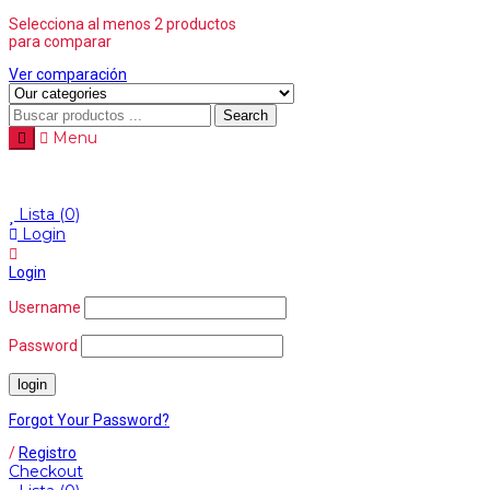
Selecciona al menos 2 productos
para comparar
Ver comparación
Search
Menu
Lista
(0)
Login
Login
Username
Password
Forgot Your Password?
/
Registro
Checkout