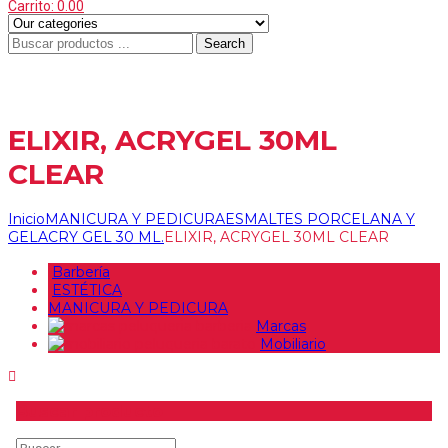
Carrito:
0.00
Search
Menu
≡
ELIXIR, ACRYGEL 30ML
CLEAR
Inicio
MANICURA Y PEDICURA
ESMALTES PORCELANA Y
GEL
ACRY GEL 30 ML.
ELIXIR, ACRYGEL 30ML CLEAR
Barbería
ESTÉTICA
MANICURA Y PEDICURA
Marcas
Mobiliario
Buscar producto
Buscar