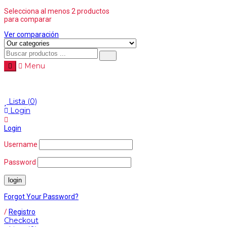
Selecciona al menos 2 productos
para comparar
Ver comparación
Menu
Menu
≡
Lista
(0)
Login
Login
Username
Password
Forgot Your Password?
/
Registro
Checkout