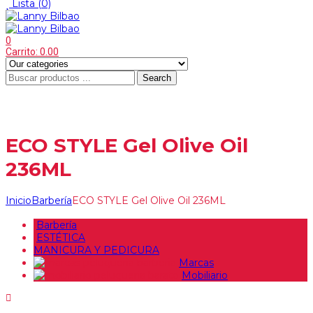
Lista
(0)
0
Carrito:
0.00
Search
Menu
≡
ECO STYLE Gel Olive Oil
236ML
Inicio
Barbería
ECO STYLE Gel Olive Oil 236ML
Barbería
ESTÉTICA
MANICURA Y PEDICURA
Marcas
Mobiliario