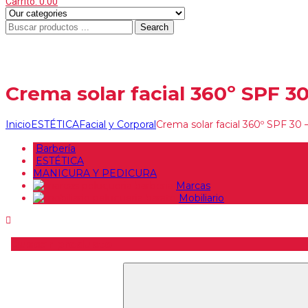
Carrito:
0.00
Search
Crema solar facial 360º SPF 30
Inicio
ESTÉTICA
Facial y Corporal
Crema solar facial 360º SPF 30 
Barbería
ESTÉTICA
MANICURA Y PEDICURA
Marcas
Mobiliario
Buscar producto
Buscar