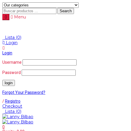
Search
Menu
Lista
(0)
Login
Login
Username
Password
Forgot Your Password?
/
Registro
Checkout
Lista
(0)
0