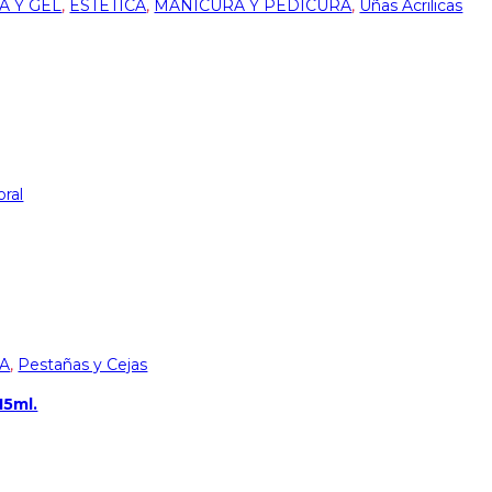
A Y GEL
,
ESTÉTICA
,
MANICURA Y PEDICURA
,
Uñas Acrilicas
oral
A
,
Pestañas y Cejas
15ml.