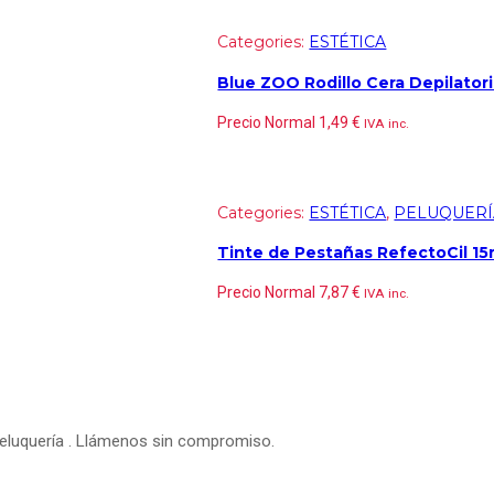
Categories:
ESTÉTICA
Blue ZOO Rodillo Cera Depilatori
Precio Normal
1,49
€
IVA inc.
Categories:
ESTÉTICA
,
PELUQUERÍ
Tinte de Pestañas RefectoCil 15
Precio Normal
7,87
€
IVA inc.
peluquería . Llámenos sin compromiso.