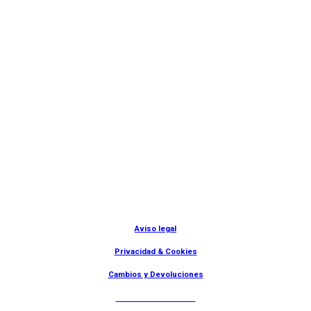
© Lanny Bilbao
Aviso legal
Privacidad & Cookies
Cambios y Devoluciones
Web: OD Multimedia