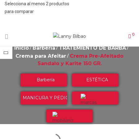
Selecciona al menos 2 productos
para comparar
VER COMPARACIÓN
0
Inicio
Barbería
TRATEMIENTO DE BARBA
Crema para Afeitar
Crema Pre-Afeitado
Sandalo y Karite 150 GR.
Barbería
ESTÉTICA
MANICURA Y PEDICURA
Marcas
Mobiliario