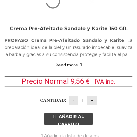
Crema Pre-Afeitado Sandalo y Karite 150 GR.
PRORASO Crema Pre-Afeitado Sandalo y Karite
La
preparación ideal de la piel y un rasurado impecable: suaviza
la barba y gracias a su consistencia protege y facilita el paso
de la cuchilla de afeitar. Enriquecido con extractos naturales,
Read more
aceite de sándalo y manteca de karité, y adecuado para
barbas gruesas y duras, calma la piel y la protege de la
Precio Normal
9,56
€
IVA inc.
agresión de la navaja.
CANTIDAD:
AÑADIR AL
CARRITO
Añadir a la lista de deseos