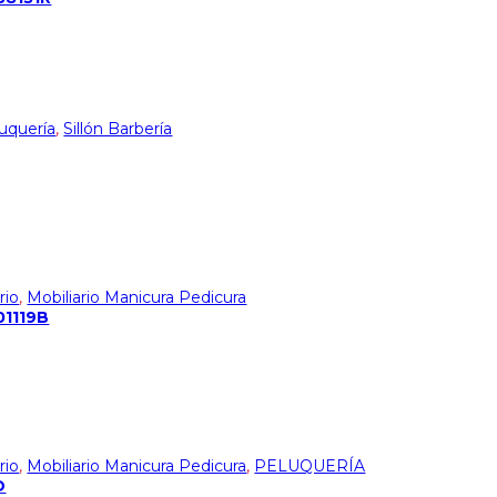
luquería
,
Sillón Barbería
rio
,
Mobiliario Manicura Pedicura
01119B
rio
,
Mobiliario Manicura Pedicura
,
PELUQUERÍA
D