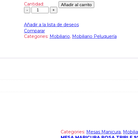
Cantidad:
Añadir al carrito
Añadir a la lista de deseos
Comparar
Categories:
Mobiliario
,
Mobiliario Peluquería
Categories:
Mesas Manicura
,
Mobilia
MESA MARICURA ROSA TRIPLE 9