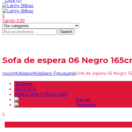
Lista
(0)
0
Carrito:
0.00
Search
Sofa de espera 06 Negro 165
Inicio
Mobiliario
Mobiliario Peluquería
Sofa de espera 06 Negro 
Barbería
ESTÉTICA
MANICURA Y PEDICURA
Marcas
Mobiliario
Buscar producto