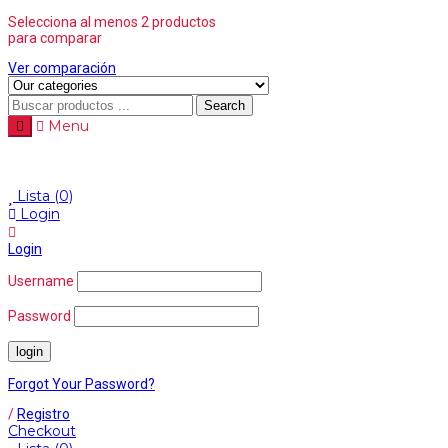
Selecciona al menos 2 productos
para comparar
Ver comparación
Search
Menu
Lista
(0)
Login
Login
Username
Password
Forgot Your Password?
/
Registro
Checkout