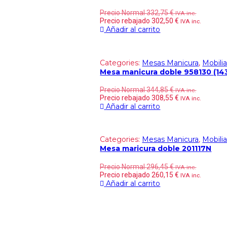
Precio Normal
332,75
€
IVA inc.
Precio rebajado
302,50
€
IVA inc.
Añadir al carrito
Categories:
Mesas Manicura
,
Mobilia
Mesa manicura doble 958130 (1
Precio Normal
344,85
€
IVA inc.
Precio rebajado
308,55
€
IVA inc.
Añadir al carrito
Categories:
Mesas Manicura
,
Mobilia
Mesa maricura doble 201117N
Precio Normal
296,45
€
IVA inc.
Precio rebajado
260,15
€
IVA inc.
Añadir al carrito