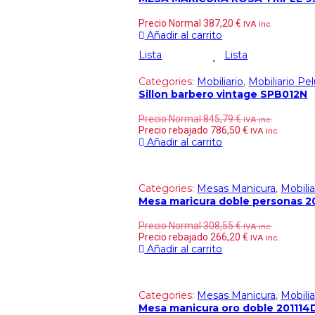
Precio Normal
387,20
€
IVA inc.
Añadir al carrito
Lista
Lista
Categories:
Mobiliario
,
Mobiliario Pe
Sillon barbero vintage SPB012N
Precio Normal
845,79
€
IVA inc.
Precio rebajado
786,50
€
IVA inc.
Añadir al carrito
Categories:
Mesas Manicura
,
Mobilia
Mesa maricura doble personas 2
Precio Normal
308,55
€
IVA inc.
Precio rebajado
266,20
€
IVA inc.
Añadir al carrito
Categories:
Mesas Manicura
,
Mobilia
Mesa manicura oro doble 201114