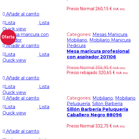
Precio Normal
260,15
€
IVA inc.
Añadir al carrito
Lista
Lista
Quick view
Categories:
Mesas Manicura
,
Oferta
Mobiliario
,
Mobiliario Manicura
Añadir al carrito
Pedicura
Mesa maricura profesional
Lista
Lista
con aspirador 201106
Quick view
Precio Normal
356,95
€
IVA inc.
Precio rebajado
320,65
€
IVA inc.
Añadir al carrito
Lista
Lista
Quick view
Añadir al carrito
Categories:
Mobiliario
,
Mobiliario
Peluquería
,
Sillón Barbería
Lista
Lista
Sillón Barbería Peluquería
Quick view
Caballero Negro 88096
Precio Normal
332,75
€
IVA inc.
Añadir al carrito