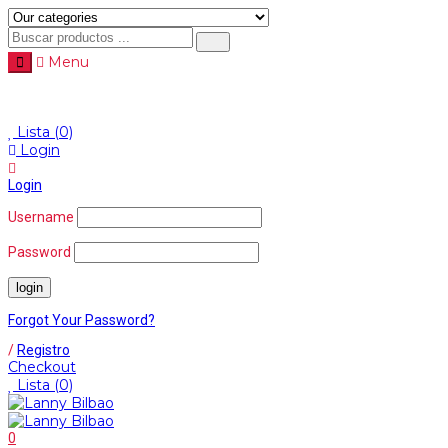
Menu
Menu
≡
Lista
(0)
Login
Login
Username
Password
Forgot Your Password?
/
Registro
Checkout
Lista
(0)
0