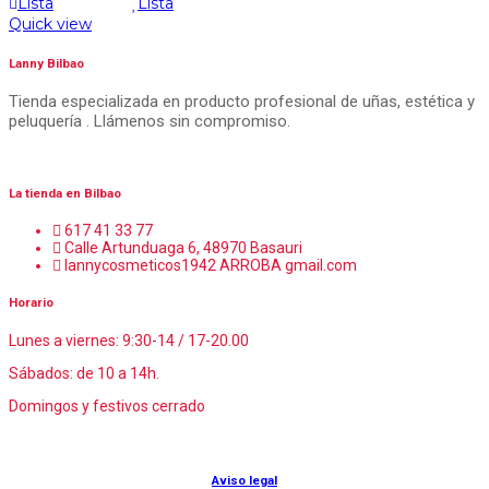
Lista
Lista
Quick view
Lanny Bilbao
Tienda especializada en producto profesional de uñas, estética y
peluquería . Llámenos sin compromiso.
La tienda en Bilbao
617 41 33 77
Calle Artunduaga 6, 48970 Basauri
lannycosmeticos1942 ARROBA gmail.com
Horario
Lunes a viernes: 9:30-14 / 17-20.00
Sábados: de 10 a 14h.
Domingos y festivos cerrado
© Lanny Bilbao
Aviso legal