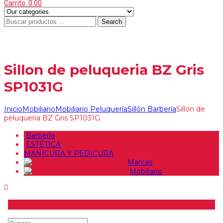
Carrito:
0.00
Search
Menu
≡
Sillon de peluqueria BZ Gris
SP1031G
Inicio
Mobiliario
Mobiliario Peluquería
Sillón Barbería
Sillon de
peluqueria BZ Gris SP1031G
Barbería
ESTÉTICA
MANICURA Y PEDICURA
Marcas
Mobiliario
Buscar producto
Buscar