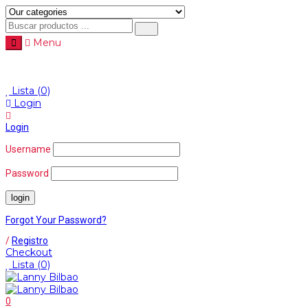
Menu
Menu
≡
Lista
(0)
Login
Login
Username
Password
Forgot Your Password?
/
Registro
Checkout
Lista
(0)
0