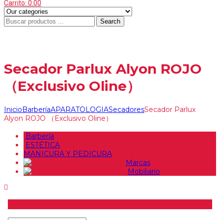
Carrito:
0.00
Search
Menu
≡
Secador Parlux Alyon ROJO
（Exclusivo Oline）
Inicio
Barbería
APARATOLOGIA
Secadores
Secador Parlux
Alyon ROJO （Exclusivo Oline）
Barbería
ESTÉTICA
MANICURA Y PEDICURA
Marcas
Mobiliario
Buscar producto