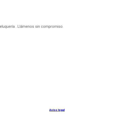
peluquería . Llámenos sin compromiso.
© Lanny Bilbao
Aviso legal