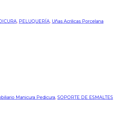
DICURA
,
PELUQUERÍA
,
Uñas Acrilicas Porcelana
biliario Manicura Pedicura
,
SOPORTE DE ESMALTES