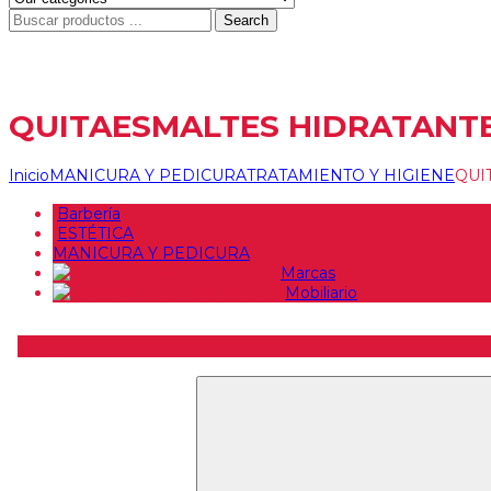
Search
QUITAESMALTES HIDRATANTE 
Inicio
MANICURA Y PEDICURA
TRATAMIENTO Y HIGIENE
QUI
Barbería
ESTÉTICA
MANICURA Y PEDICURA
Marcas
Mobiliario
Buscar producto
Buscar