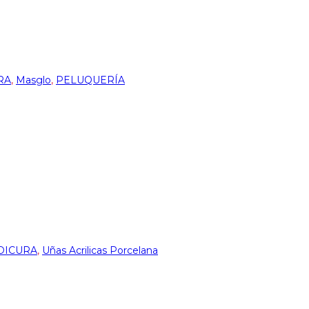
RA
,
Masglo
,
PELUQUERÍA
DICURA
,
Uñas Acrilicas Porcelana