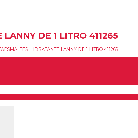
Inicio
Tienda
Sobre Lanny Bilbao
Contacto
Mobiliario
Barbería
MANICURA Y PEDICURA
ESTÉTICA
PELUQUERÍA
LANNY DE 1 LITRO 411265
TAESMALTES HIDRATANTE LANNY DE 1 LITRO 411265
Buscar