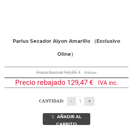
D
Parlux Secador Alyon Amarillo （Exclusivo
Oline）
163,35
€
Precio Normal
IVA inc.
Precio rebajado
129,47
€
IVA inc.
CANTIDAD:
AÑADIR AL
CARRITO