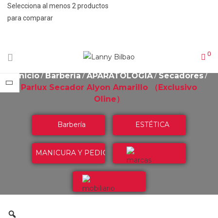
Selecciona al menos 2 productos
para comparar
VER COMPARACIÓN
0
Inicio
Barbería
APARATOLOGIA
Secadores
Parlux Secador Alyon Amarillo （Exclusivo
Oline）
Barbería
ESTÉTICA
MANICURA Y PEDICURA
Marcas
Mobiliario