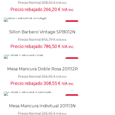
201119B
Precio Normal
308,55
€
IVA inc.
Precio rebajado
266,20
€
IVA inc.
Oferta
Sillon Barbero Vintage SPB012N
Precio Normal
845,79
€
IVA inc.
Precio rebajado
786,50
€
IVA inc.
Oferta
Mesa Maricura Doble Rosa 201112R
Precio Normal
356,95
€
IVA inc.
Precio rebajado
308,55
€
IVA inc.
Oferta
Mesa Maricura Indivitual 201113N
Precio Normal
235,95
€
IVA inc.