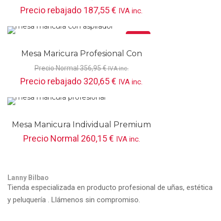
Precio rebajado
187,55
€
IVA inc.
Oferta
Mesa Maricura Profesional Con
Aspirador 201106
Precio Normal
356,95
€
IVA inc.
Precio rebajado
320,65
€
IVA inc.
Mesa Manicura Individual Premium
28399
Precio Normal
260,15
€
IVA inc.
Lanny Bilbao
Tienda especializada en producto profesional de uñas, estética
y peluquería . Llámenos sin compromiso.