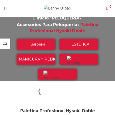
0
Inicio
PELUQUERÍA
Accesorios Para Peluqueria
Paletina
Profesional Hysoki Doble
Barbería
ESTÉTICA
MANICURA Y PEDICURA
Marcas
Mobiliario
Paletina Profesional Hysoki Doble