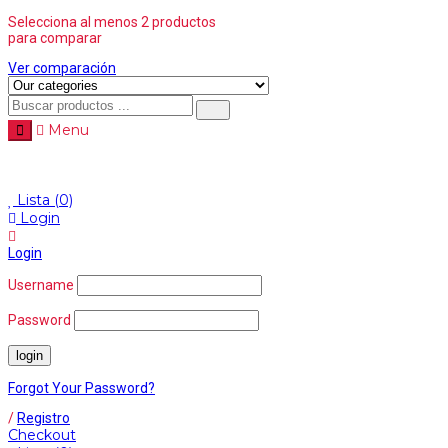
Selecciona al menos 2 productos
para comparar
Ver comparación
Menu
Menu
≡
Lista
(0)
Login
Login
Username
Password
Forgot Your Password?
/
Registro
Checkout