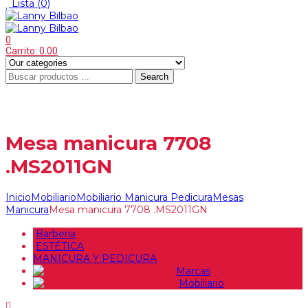
Lista
(0)
0
Carrito:
0.00
Search
Menu
≡
Mesa manicura 7708
.MS2011GN
Inicio
Mobiliario
Mobiliario Manicura Pedicura
Mesas
Manicura
Mesa manicura 7708 .MS2011GN
Barbería
ESTÉTICA
MANICURA Y PEDICURA
Marcas
Mobiliario