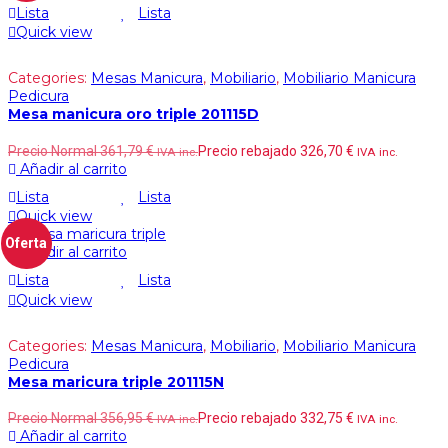
Lista
Lista
Quick view
Categories:
Mesas Manicura
,
Mobiliario
,
Mobiliario Manicura
Pedicura
Mesa manicura oro triple 201115D
Precio Normal
361,79
€
Precio rebajado
326,70
€
IVA inc.
IVA inc.
Añadir al carrito
Lista
Lista
Quick view
Oferta
Añadir al carrito
Lista
Lista
Quick view
Categories:
Mesas Manicura
,
Mobiliario
,
Mobiliario Manicura
Pedicura
Mesa maricura triple 201115N
Precio Normal
356,95
€
Precio rebajado
332,75
€
IVA inc.
IVA inc.
Añadir al carrito