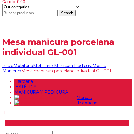
Carrito:
0.00
Search
Menu
≡
Mesa manicura porcelana
individual GL-001
Inicio
Mobiliario
Mobiliario Manicura Pedicura
Mesas
Manicura
Mesa manicura porcelana individual GL-001
Barbería
ESTÉTICA
MANICURA Y PEDICURA
Marcas
Mobiliario
Buscar producto