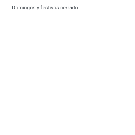
Domingos y festivos cerrado
© Lanny Bilbao
Aviso legal
Privacidad & Cookies
Cambios y Devoluciones
Web: OD Multimedia