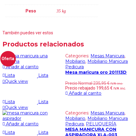
Peso
35 kg
También puedes ver estos
Productos relacionados
Categories:
Mesas Manicura
,
Oferta
Mobiliario
,
Mobiliario Manicura
Añadir al carrito
Pedicura
Mesa maricura oro 201113D
Lista
Lista
Quick view
Precio Normal
235,95
€
IVA inc.
Precio rebajado
199,65
€
IVA inc.
Añadir al carrito
Lista
Lista
Quick view
Categories:
Mesas Manicura
,
Mobiliario
,
Mobiliario Manicura
Añadir al carrito
Pedicura
,
PELUQUERÍA
MESA MANICURA CON
Lista
Lista
ASPIRADORA XLA-003