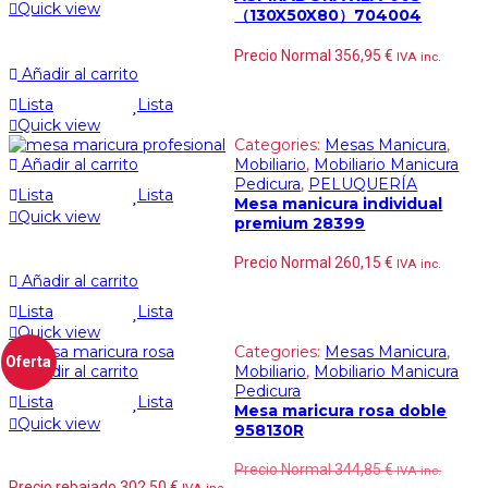
Quick view
（130X50X80）704004
Precio Normal
356,95
€
IVA inc.
Añadir al carrito
Lista
Lista
Quick view
Categories:
Mesas Manicura
,
Añadir al carrito
Mobiliario
,
Mobiliario Manicura
Pedicura
,
PELUQUERÍA
Lista
Lista
Mesa manicura individual
Quick view
premium 28399
Precio Normal
260,15
€
IVA inc.
Añadir al carrito
Lista
Lista
Quick view
Categories:
Mesas Manicura
,
Oferta
Añadir al carrito
Mobiliario
,
Mobiliario Manicura
Pedicura
Lista
Lista
Mesa maricura rosa doble
Quick view
958130R
Precio Normal
344,85
€
IVA inc.
Precio rebajado
302,50
€
IVA inc.