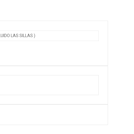
ra 160cm dorado （160*40*78CM） ( NO INCLUIDO LAS SILLAS )