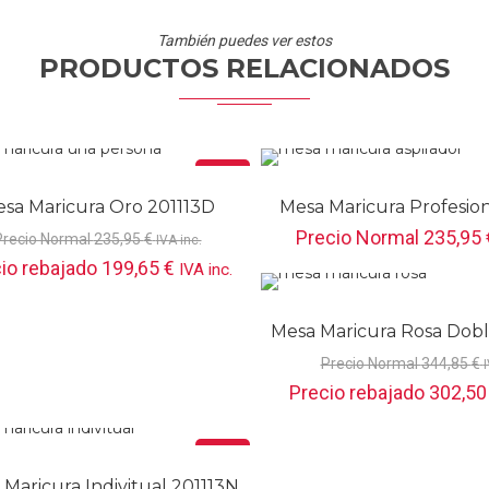
También puedes ver estos
PRODUCTOS RELACIONADOS
Oferta
sa Maricura Oro 201113D
Mesa Maricura Profesion
Precio Normal
235,95
Precio Normal
235,95
€
IVA inc.
io rebajado
199,65
€
IVA inc.
Mesa Maricura Rosa Dob
Precio Normal
344,85
€
I
Precio rebajado
302,5
Oferta
Maricura Indivitual 201113N