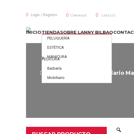
Login
/
Registro
Checkout
Lista
(0)
INICIO
TIENDA
SOBRE LANNY BILBAO
CONTAC
PELUQUERÍA
ESTÉTICA
MANICURA
Y
PEDICURA
Barbería
Inicio
Mobiliario
Mobiliario M
Mobiliario