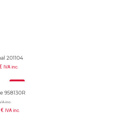
al 201104
€
IVA inc.
Oferta
le 958130R
VA inc.
0
€
IVA inc.