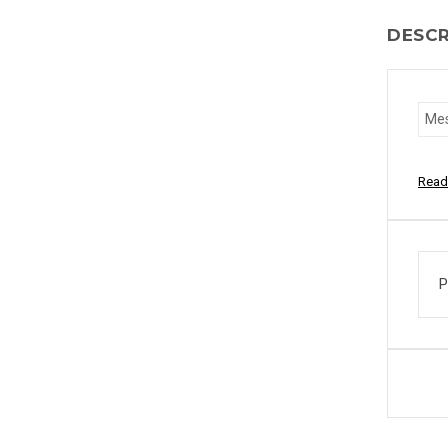
DESCR
Read
P