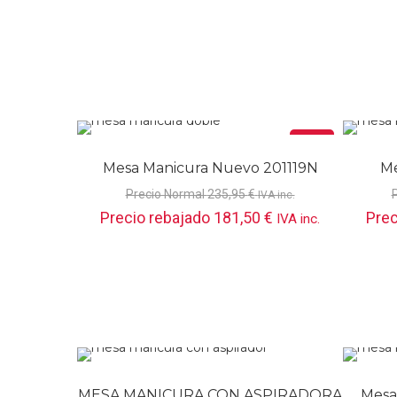
Oferta
Mesa Manicura Nuevo 201119N
Me
Precio Normal
235,95
€
IVA inc.
Precio rebajado
181,50
€
Prec
IVA inc.
MESA MANICURA CON ASPIRADORA
Mesa 