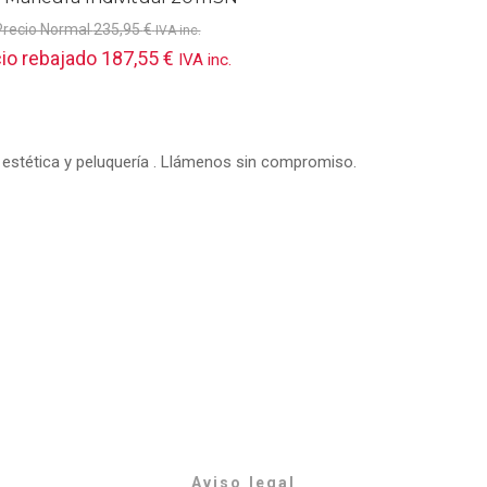
Precio Normal
235,95
€
IVA inc.
io rebajado
187,55
€
IVA inc.
 estética y peluquería . Llámenos sin compromiso.
© Lanny Bilbao
Aviso legal