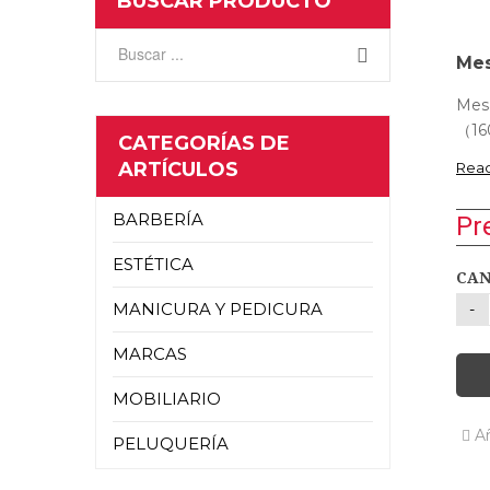
BUSCAR PRODUCTO
Mes
Mes
（16
CATEGORÍAS DE
ARTÍCULOS
Rea
BARBERÍA
Pr
ESTÉTICA
CAN
MANICURA Y PEDICURA
MARCAS
MOBILIARIO
Añ
PELUQUERÍA