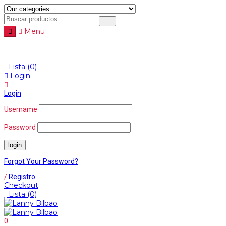
Menu
Menu
≡
Lista
(0)
Login
Login
Username
Password
Forgot Your Password?
/
Registro
Checkout
Lista
(0)
0