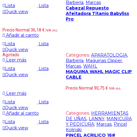
Barbería
,
Marcas
Lista
Lista
Cabezal Repuesto
Quick view
Afeitadora Titanio Babyliss
Pro
Precio Normal
36,18
€
IVA inc.
Añadir al carrito
Lista
Lista
Quick view
Agotado
Categories:
APARATOLOGIA
,
Leer más
Barbería
,
Maquinas Clipper
,
Marcas
,
WAHL
Lista
Lista
MAQUINA WAHL MAGIC CLIP
Quick view
CABLE
Precio Normal
90,75
€
IVA inc.
Leer más
Lista
Lista
Quick view
Añadir al carrito
Categories:
HERRAMIENTAS
DE UÑAS
,
LANNY
,
MANICURA
Lista
Lista
Y PEDICURA
,
Marcas
,
Pincel
Quick view
Kolinski
PINCEL ACRILICO 16#