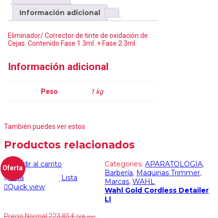
Información adicional
Eliminador/ Corrector de tinte de oxidación de
Cejas. Contenido Fase 1 3ml. + Fase 2 3ml.
Información adicional
Peso
1 kg
También puedes ver estos
Productos relacionados
Añadir al carrito
Categories:
APARATOLOGIA
,
Oferta
Barbería
,
Maquinas Trimmer
,
Lista
Lista
Marcas
,
WAHL
Quick view
Wahl Gold Cordless Detailer
LI
Precio Normal
223,85
€
IVA inc.