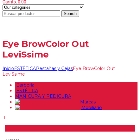
Carrito:
0.00
Search
Menu
≡
Eye BrowColor Out
LeviSsime
Inicio
ESTÉTICA
Pestañas y Cejas
Eye BrowColor Out
LeviSsime
Barbería
ESTÉTICA
MANICURA Y PEDICURA
Marcas
Mobiliario
Buscar producto
Buscar