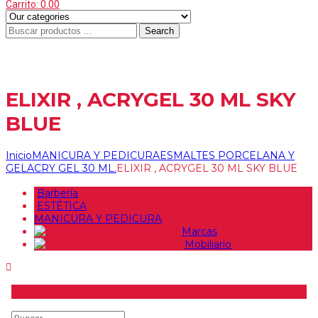
Carrito:
0.00
Search
Menu
≡
ELIXIR , ACRYGEL 30 ML SKY
BLUE
Inicio
MANICURA Y PEDICURA
ESMALTES PORCELANA Y
GEL
ACRY GEL 30 ML.
ELIXIR , ACRYGEL 30 ML SKY BLUE
Barbería
ESTÉTICA
MANICURA Y PEDICURA
Marcas
Mobiliario
Buscar producto
Buscar