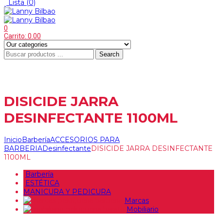
Lista
(0)
0
Carrito:
0.00
Search
Menu
≡
DISICIDE JARRA
DESINFECTANTE 1100ML
Inicio
Barbería
ACCESORIOS PARA
BARBERIA
Desinfectante
DISICIDE JARRA DESINFECTANTE
1100ML
Barbería
ESTÉTICA
MANICURA Y PEDICURA
Marcas
Mobiliario