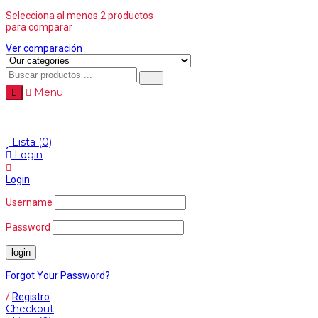
Selecciona al menos 2 productos
para comparar
Ver comparación
Menu
Menu
≡
Lista
(0)
Login
Login
Username
Password
Forgot Your Password?
/
Registro
Checkout