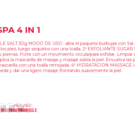
PA 4 IN 1
 SALT 30g MODO DE USO : abra el paquete burbujas con Sal 
oje los pies, luego sequelos con una toalla. 2ª EXFOLIANTE SUGA
y piernas. Frote con un movimiento circularpara exfoliar. Limpia
 mascarilla de masaje y masaje sobra la piel. Envuelva las p
r las mascarilla con una toalla remojada. 4ª HIDRATACION MASSAG
eda y dar una ligero masaje frontando suavemente la piel.