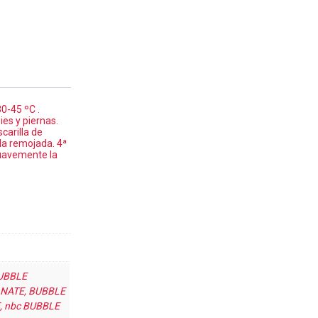
0-45 ºC .
es y piernas.
arilla de
lla remojada. 4ª
uavemente la
UBBLE
ANATE, BUBBLE
, nbc BUBBLE