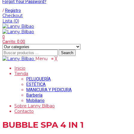
Forgot Your Password?
/
Registro
Checkout
Lista
(0)
0
Carrito:
0.00
Search
Menu
≡
╳
Inicio
Tienda
PELUQUERÍA
ESTÉTICA
MANICURA Y PEDICURA
Barbería
Mobiliario
Sobre Lanny Bilbao
Contacto
BUBBLE SPA 4 IN 1