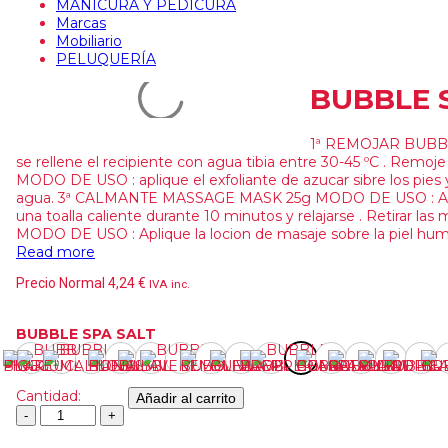
MANICURA Y PEDICURA
Marcas
Mobiliario
PELUQUERÍA
BUBBLE S
1ª REMOJAR BUBBLE
se rellene el recipiente con agua tibia entre 30-45 ºC . Rem
MODO DE USO : aplique el exfoliante de azucar sibre los pies 
agua. 3ª CALMANTE MASSAGE MASK 25g MODO DE USO : Aplica la
una toalla caliente durante 10 minutos y relajarse . Retira
MODO DE USO : Aplique la locion de masaje sobre la piel hum
Read more
Precio Normal
4,24
€
IVA inc.
BUBBLE SPA SALT
Cantidad:
Añadir al carrito