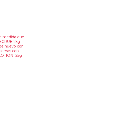
a medida que
R SCRUB 25g
r de nuevo con
iernas con
E LOTION 25g