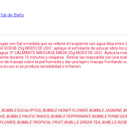
,
Sal de Baño
con Sal a medida que se rellene el recipiente con agua tibia entre 3
R SCRUB 25g MODO DE USO : aplique el exfoliante de azucar sibre los pi
con agua. 3ª CALMANTE MASSAGE MASK 25g MODO DE USO : Aplica la masc
iente durante 10 minutos y relajarse . Retirar las mascarilla con una toa
de masaje sobre la piel humeda y dar una ligero masaje frontando s
 su uso si se produce sensibilidad o irritacion
, BUBBLE EUCALYPTUS, BUBBLE HONEY FLOWER, BUBBLE JASMINE, B
VE, BUBBLE PACFIC WAVES, BUBBLE PEPPERMINT, BUBBLE POME GE
FLOWER, BUBBLE TROPICAL FRUIT, BUBLLE GREEN TEA, BUBLLE ROSE