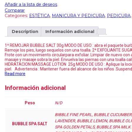
Añadir a la lista de deseos
Comparar
Categories:
ESTÉTICA
,
MANICURA Y PEDICURA
,
PEDICURA
Description
Información adicional
1ª REMOJAR BUBBLE SALT 30g MODO DE USO : abra el paquete burbujas 
Remoje los pies, luego sequelos con una toalla. 2ª EXFOLIANTE SUGA
Frote con un movimiento circularpara exfoliar. Limpiar de nuevo 
masaje y masaje sobra la piel. Envuelva las piernas con una toalla cal
HIDRATACION MASSAGE LOTION 25g MODO DE USO : Aplique la locion 
piel. Advertencia : Mantener fuera del alcance de los niños .Suspenda
Read more
Información adicional
Peso
N/D
BIBBLE FINE PEARL, BUBBLE CUCUMBER
LAVENDER, BUBBLE LEMON, BUBBLE OLI
BUBBLE SPA SALT
SPA GOLDEN PETALS, BUBBLE SPA MILK 