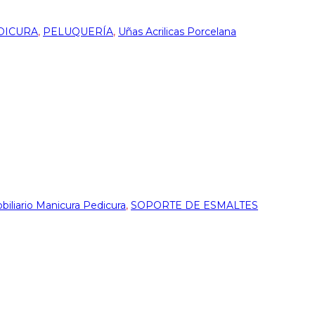
DICURA
,
PELUQUERÍA
,
Uñas Acrilicas Porcelana
biliario Manicura Pedicura
,
SOPORTE DE ESMALTES